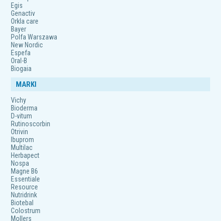
Egis
Genactiv
Orkla care
Bayer
Polfa Warszawa
New Nordic
Espefa
Oral-B
Biogaia
MARKI
Vichy
Bioderma
D-vitum
Rutinoscorbin
Otrivin
Ibuprom
Multilac
Herbapect
Nospa
Magne B6
Essentiale
Resource
Nutridrink
Biotebal
Colostrum
Mollers