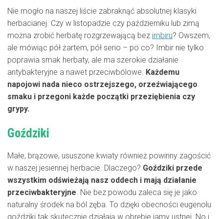
Nie mogło na naszej liście zabraknąć absolutnej klasyki
herbacianej. Czy w listopadzie czy październiku lub zimą
można zrobić herbatę rozgrzewającą bez
imbiru
? Owszem,
ale mówiąc pół żartem, pół serio – po co? Imbir nie tylko
poprawia smak herbaty, ale ma szerokie działanie
antybakteryjne a nawet przeciwbólowe.
Każdemu
napojowi nada nieco ostrzejszego, orzeźwiającego
smaku i przegoni każde początki przeziębienia czy
grypy.
Goździki
Małe, brązowe, ususzone kwiaty również powinny zagościć
w naszej jesiennej herbacie. Dlaczego?
Goździki przede
wszystkim odświeżają nasz oddech i mają działanie
przeciwbakteryjne
. Nie bez powodu zaleca się je jako
naturalny środek na ból zęba. To dzięki obecności eugenolu
goździki tak skutecznie działają w obrębie jamy ustnej. No i