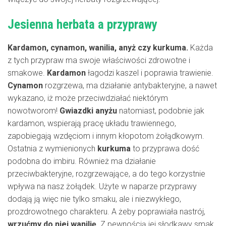
Jesienna herbata a przyprawy
Kardamon, cynamon, wanilia, anyż czy kurkuma.
Każda
z tych przypraw ma swoje właściwości zdrowotne i
smakowe.
Kardamon
łagodzi kaszel i poprawia trawienie.
Cynamon
rozgrzewa, ma działanie antybakteryjne, a nawet
wykazano, iż może przeciwdziałać niektórym
nowotworom!
Gwiazdki anyżu
natomiast, podobnie jak
kardamon, wspierają pracę układu trawiennego,
zapobiegają wzdęciom i innym kłopotom żołądkowym.
Ostatnia z wymienionych
kurkuma
to przyprawa dość
podobna do imbiru. Również ma działanie
przeciwbakteryjne, rozgrzewające, a do tego korzystnie
wpływa na nasz żołądek. Użyte w naparze przyprawy
dodają ją więc nie tylko smaku, ale i niezwykłego,
prozdrowotnego charakteru. A żeby poprawiała nastrój,
wrzućmy do niej wanilię
. Z pewnością jej słodkawy smak