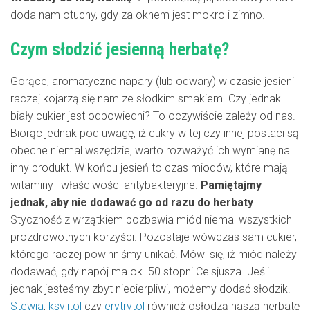
doda nam otuchy, gdy za oknem jest mokro i zimno.
Czym słodzić jesienną herbatę?
Gorące, aromatyczne napary (lub odwary) w czasie jesieni
raczej kojarzą się nam ze słodkim smakiem. Czy jednak
biały cukier jest odpowiedni? To oczywiście zależy od nas.
Biorąc jednak pod uwagę, iż cukry w tej czy innej postaci są
obecne niemal wszędzie, warto rozważyć ich wymianę na
inny produkt. W końcu jesień to czas miodów, które mają
witaminy i właściwości antybakteryjne.
Pamiętajmy
jednak, aby nie dodawać go od razu do herbaty
.
Styczność z wrzątkiem pozbawia miód niemal wszystkich
prozdrowotnych korzyści. Pozostaje wówczas sam cukier,
którego raczej powinniśmy unikać. Mówi się, iż miód należy
dodawać, gdy napój ma ok. 50 stopni Celsjusza. Jeśli
jednak jesteśmy zbyt niecierpliwi, możemy dodać słodzik.
Stewia
,
ksylitol
czy
erytrytol
również osłodzą naszą herbatę