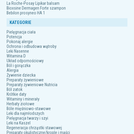
La Roche-Posay Lipikar balsam
Bioxsine Dermagen Forte szampon
Bebilon prosyneo HA 1
KATEGORIE
Pielęgnacja ciała
Potencja
Pokonaj alergie
Ochrona i odbudowa wątroby
Leki Nasenne
Witamina D
Układ odpornościowy
Ból i gorączka
Alergia
Żywienie dziecka
Preparaty żywieniowe
Preparaty żywieniowe Nutricia
Ból zatok
Krótkie daty
Witaminy i minerały
Herbaty ziołowe
Bóle mięśniowo-stawowe
Leki dla najmłodszych
Pielęgnacja twarzy i szyi
Leki na Kaszel
Regeneracja chrząstki stawowej
Preparaty okulistyczne/krople i maści