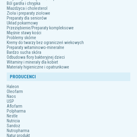
Ból gardła i chrypka
Miażdżyca i cholesterol
Zioła i preparaty ziołowe
Preparaty dla seniorów
Układ pokarmowy
Przeziębienie/Preparaty kompleksowe
Mięśnie stawy kości
Problemy skórne
Kremy do twarzy bez ograniczeń wiekowych
Preparaty witaminowo-mineralne
Bardzo sucha skóra
Odbudowa flory bakteryjnej dzieci
Witaminy i minerały dla kobiet
Materiały higieniczne i opatrunkowe
PRODUCENCI
Haleon
Oleofarm
Naos
USP
Aflofarm
Polpharma
Nestle
Nutricia
Sandoz
Nutropharma
Natur produkt