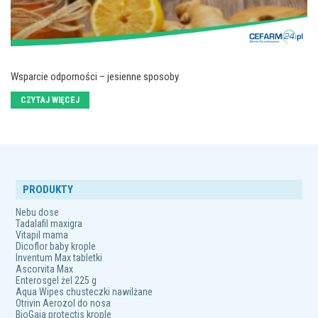
Wsparcie odporności – jesienne sposoby
CZYTAJ WIĘCEJ
PRODUKTY
Nebu dose
Tadalafil maxigra
Vitapil mama
Dicoflor baby krople
Inventum Max tabletki
Ascorvita Max
Enterosgel żel 225 g
Aqua Wipes chusteczki nawilżane
Otrivin Aerozol do nosa
BioGaia protectis krople