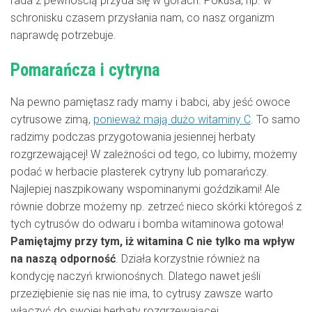
rada z pewnością przyda się w górach. Pokusa, np. w
schronisku czasem przysłania nam, co nasz organizm
naprawdę potrzebuje.
Pomarańcza i cytryna
Na pewno pamiętasz rady mamy i babci, aby jeść owoce
cytrusowe zimą,
ponieważ mają dużo witaminy C
. To samo
radzimy podczas przygotowania jesiennej herbaty
rozgrzewającej! W zależności od tego, co lubimy, możemy
podać w herbacie plasterek cytryny lub pomarańczy.
Najlepiej naszpikowany wspominanymi goździkami! Ale
równie dobrze możemy np. zetrzeć nieco skórki któregoś z
tych cytrusów do odwaru i bomba witaminowa gotowa!
Pamiętajmy przy tym, iż witamina C nie tylko ma wpływ
na naszą odporność
. Działa korzystnie również na
kondycję naczyń krwionośnych. Dlatego nawet jeśli
przeziębienie się nas nie ima, to cytrusy zawsze warto
włączyć do swojej herbaty rozgrzewającej.