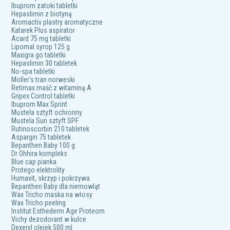
Ibuprom zatoki tabletki
Hepaslimin z biotyną
Aromactiv plastry aromatyczne
Katarek Plus aspirator
Acard 75 mg tabletki
Lipomal syrop 125 g
Maxigra go tabletki
Hepaslimin 30 tabletek
No-spa tabletki
Moller's tran norweski
Retimax maść z witaminą A
Gripex Control tabletki
Ibuprom Max Sprint
Mustela sztyft ochronny
Mustela Sun sztyft SPF
Rutinoscorbin 210 tabletek
Aspargin 75 tabletek
Bepanthen Baby 100 g
Dr Ohhira kompleks
Blue cap pianka
Protego elektrolity
Humavit, skrzyp i pokrzywa
Bepanthen Baby dla niemowląt
Wax Tricho maska na włosy
Wax Tricho peeling
Institut Esthederm Age Proteom
Vichy dezodorant w kulce
Dexeryl olejek 500 ml