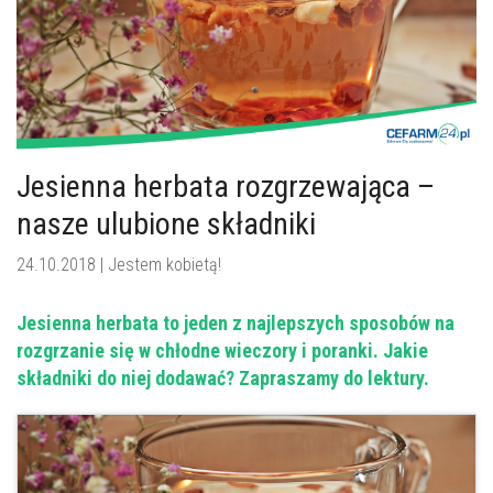
Jesienna herbata rozgrzewająca –
nasze ulubione składniki
24.10.2018 |
Jestem kobietą!
Jesienna herbata to jeden z najlepszych sposobów na
rozgrzanie się w chłodne wieczory i poranki. Jakie
składniki do niej dodawać? Zapraszamy do lektury.