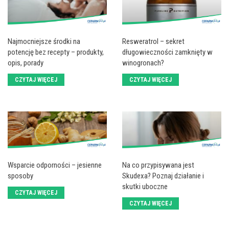
Najmocniejsze środki na
Resweratrol – sekret
potencję bez recepty – produkty,
długowieczności zamknięty w
opis, porady
winogronach?
CZYTAJ WIĘCEJ
CZYTAJ WIĘCEJ
Wsparcie odporności – jesienne
Na co przypisywana jest
sposoby
Skudexa? Poznaj działanie i
skutki uboczne
CZYTAJ WIĘCEJ
CZYTAJ WIĘCEJ