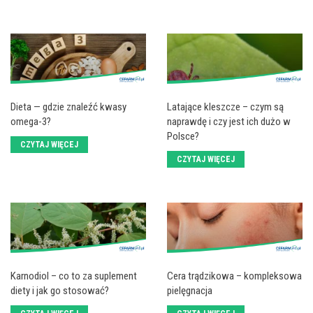
Dieta — gdzie znaleźć kwasy
Latające kleszcze – czym są
omega-3?
naprawdę i czy jest ich dużo w
Polsce?
CZYTAJ WIĘCEJ
CZYTAJ WIĘCEJ
Karnodiol – co to za suplement
Cera trądzikowa – kompleksowa
diety i jak go stosować?
pielęgnacja