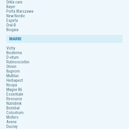
Orkla care
Bayer
Polfa Warszawa
New Nordic
Espefa
Oral-B
Biogaia
MARKI
Vichy
Bioderma
D-vitum
Rutinoscorbin
Otrivin
Ibuprom
Multilac
Herbapect
Nospa
Magne B6
Essentiale
Resource
Nutridrink
Biotebal
Colostrum
Mollers
Avene
Ducray