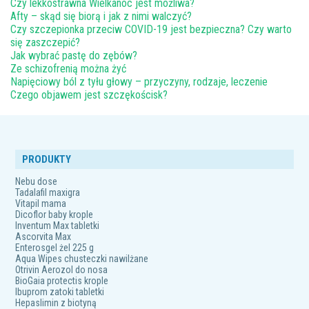
Czy lekkostrawna Wielkanoc jest możliwa?
Afty – skąd się biorą i jak z nimi walczyć?
Czy szczepionka przeciw COVID-19 jest bezpieczna? Czy warto
się zaszczepić?
Jak wybrać pastę do zębów?
Ze schizofrenią można żyć
Napięciowy ból z tyłu głowy – przyczyny, rodzaje, leczenie
Czego objawem jest szczękościsk?
PRODUKTY
Nebu dose
Tadalafil maxigra
Vitapil mama
Dicoflor baby krople
Inventum Max tabletki
Ascorvita Max
Enterosgel żel 225 g
Aqua Wipes chusteczki nawilżane
Otrivin Aerozol do nosa
BioGaia protectis krople
Ibuprom zatoki tabletki
Hepaslimin z biotyną