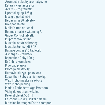
Aromactiv plastry aromatyczne
Katarek Plus aspirator
Acard 75 mg tabletki
Lipomal syrop 125 g
Maxigra go tabletki
Hepaslimin 30 tabletek
No-spa tabletki
Moller's tran norweski
Retimax maść z witaminą A
Gripex Control tabletki
Ibuprom Max Sprint
Mustela sztyft ochronny
Mustela Sun sztyft SPF
Rutinoscorbin 210 tabletek
Aspargin 75 tabletek
Bepanthen Baby 100 g
Dr Ohhira kompleks
Blue cap pianka
Protego elektrolity
Humavit, skrzyp i pokrzywa
Bepanthen Baby dla niemowląt
Wax Tricho maska na włosy
Wax Tricho peeling
Institut Esthederm Age Proteom
Vichy dezodorant w kulce
Dexeryl olejek 500 ml
La Roche-Posay Lipikar balsam
Bioxsine Dermagen Forte szampon