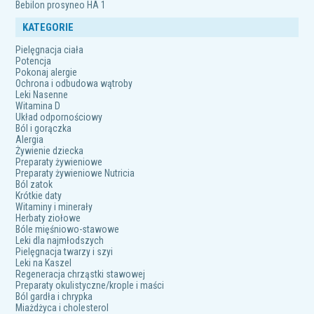
Bebilon prosyneo HA 1
KATEGORIE
Pielęgnacja ciała
Potencja
Pokonaj alergie
Ochrona i odbudowa wątroby
Leki Nasenne
Witamina D
Układ odpornościowy
Ból i gorączka
Alergia
Żywienie dziecka
Preparaty żywieniowe
Preparaty żywieniowe Nutricia
Ból zatok
Krótkie daty
Witaminy i minerały
Herbaty ziołowe
Bóle mięśniowo-stawowe
Leki dla najmłodszych
Pielęgnacja twarzy i szyi
Leki na Kaszel
Regeneracja chrząstki stawowej
Preparaty okulistyczne/krople i maści
Ból gardła i chrypka
Miażdżyca i cholesterol