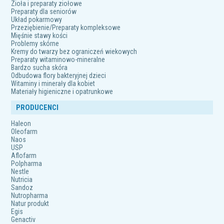
Zioła i preparaty ziołowe
Preparaty dla seniorów
Układ pokarmowy
Przeziębienie/Preparaty kompleksowe
Mięśnie stawy kości
Problemy skórne
Kremy do twarzy bez ograniczeń wiekowych
Preparaty witaminowo-mineralne
Bardzo sucha skóra
Odbudowa flory bakteryjnej dzieci
Witaminy i minerały dla kobiet
Materiały higieniczne i opatrunkowe
PRODUCENCI
Haleon
Oleofarm
Naos
USP
Aflofarm
Polpharma
Nestle
Nutricia
Sandoz
Nutropharma
Natur produkt
Egis
Genactiv