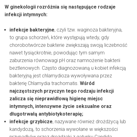
W ginekologii rozróżnia się następujące rodzaje
infekcji intymnych:
infekcje bakteryjne
, czyli tzw. waginoza bakteryjna,
to grupa schorzeń, które występują wtedy, gdy
chorobotwórcze bakterie zwiększają swoją liczebność
nawet tysiąckrotnie, powodując tym samym
zaburzenia równowagi pH oraz namnożenie bakterii
beztlenowych. Często diagnozowaną u kobiet infekcją
bakteryjną jest chlamydioza wywoływana przez
bakterię Chlamydia trachomatis.
Wśród
najczęstszych przyczyn tego rodzaju infekcji
zalicza się nieprawidłową higienę miejsc
intymnych, intensywne życie seksualne oraz
długotrwałą antybiotykoterapię;
infekcje grzybicze
, nazywane również drożdżycą lub
kandydozą, to schorzenia wywołane w większości
przypadków przez drożdżaki z gatunku Candida