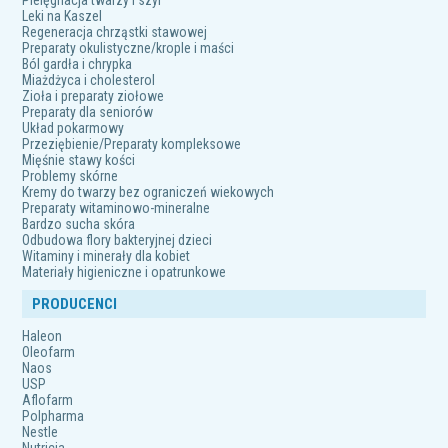
Pielęgnacja twarzy i szyi
Leki na Kaszel
Regeneracja chrząstki stawowej
Preparaty okulistyczne/krople i maści
Ból gardła i chrypka
Miażdżyca i cholesterol
Zioła i preparaty ziołowe
Preparaty dla seniorów
Układ pokarmowy
Przeziębienie/Preparaty kompleksowe
Mięśnie stawy kości
Problemy skórne
Kremy do twarzy bez ograniczeń wiekowych
Preparaty witaminowo-mineralne
Bardzo sucha skóra
Odbudowa flory bakteryjnej dzieci
Witaminy i minerały dla kobiet
Materiały higieniczne i opatrunkowe
PRODUCENCI
Haleon
Oleofarm
Naos
USP
Aflofarm
Polpharma
Nestle