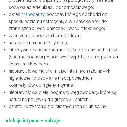
problem aż 50% ciężarnych) i połogu, który niesie za
sobą osłabienie układu odpornościowego;
okres
menopauzy
, podczas którego dochodzi do
spadku poziomu estrogenu, a w konsekwencji do
zmniejszenia ilości pałeczek kwasu mlekowego;
zaburzenia o podłożu hormonalnym;
narażenie na nadmierny stres;
intensywne życie seksualne i częste zmiany partnerów
(sperma podnosi pH pochwy i wypłukuje z niej pałeczki
kwasu mlekowego);
nieprawidłową higienę miejsc intymnych (złe nawyki
higieniczne i stosowanie nieodpowiednich
kosmetyków do higieny intymnej;
nieprawidłową dietę, bogatą w węglowodany, które są
naturalną pożywką dla grzybów i bakterii;
częste korzystanie z publicznych toalet lub sauny.
Infekcje intymne – rodzaje