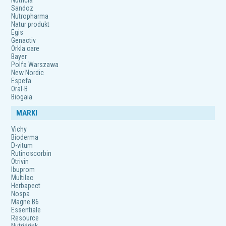
Nutricia
Sandoz
Nutropharma
Natur produkt
Egis
Genactiv
Orkla care
Bayer
Polfa Warszawa
New Nordic
Espefa
Oral-B
Biogaia
MARKI
Vichy
Bioderma
D-vitum
Rutinoscorbin
Otrivin
Ibuprom
Multilac
Herbapect
Nospa
Magne B6
Essentiale
Resource