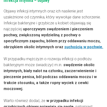
Infekcja intymna – objawy
Objawy infekcji intymnych oraz ich nasilenie jest
uzależnione od czynnika, który wywołuje dane schorzenie.
Infekcje bakteryjne i grzybicze u kobiet objawiają się
najczęściej
uporczywym swędzeniem i pieczeniem
pochwy, zwiększoną wydzieliną z pochwy o
specyficznym zapachu, bólem przy oddawaniu moczu,
obrzękiem okolic intymnych oraz
suchością w pochwie.
W przypadku mężczyzn o rozwoju infekcji o podłożu
bakteryjnym może świadczyć m.in.
swędzenie okolic
intymnych, biały nalot na członku, zaczerwienienie i
pieczenie penisa, ból podczas oddawania moczu i w
trakcie stosunku, a także ropny wyciek z cewki
moczowej.
Warto również dodać, że
w przypadku infekcji
grzybiczych objawy pojawiają się nagle,
natomiast