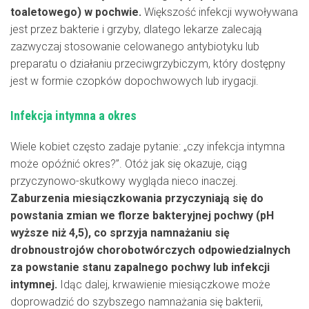
toaletowego) w pochwie.
Większość infekcji wywoływana
jest przez bakterie i grzyby, dlatego lekarze zalecają
zazwyczaj stosowanie celowanego antybiotyku lub
preparatu o działaniu przeciwgrzybiczym, który dostępny
jest w formie czopków dopochwowych lub irygacji.
Infekcja intymna a okres
Wiele kobiet często zadaje pytanie: „czy infekcja intymna
może opóźnić okres?”. Otóż jak się okazuje, ciąg
przyczynowo-skutkowy wygląda nieco inaczej.
Zaburzenia miesiączkowania przyczyniają się do
powstania zmian we florze bakteryjnej pochwy
(pH
wyższe niż 4,5), co sprzyja namnażaniu się
drobnoustrojów chorobotwórczych odpowiedzialnych
za powstanie stanu zapalnego pochwy lub infekcji
intymnej.
Idąc dalej, krwawienie miesiączkowe może
doprowadzić do szybszego namnażania się bakterii,