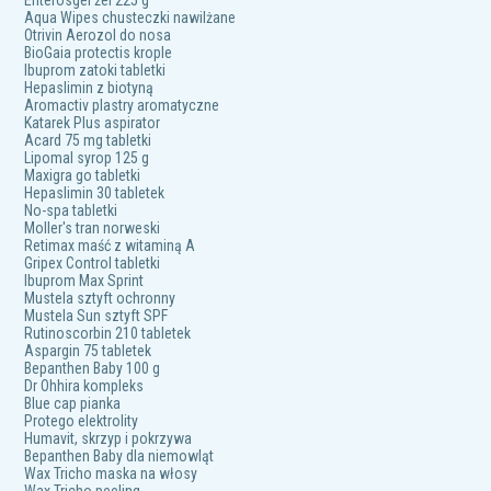
Enterosgel żel 225 g
Aqua Wipes chusteczki nawilżane
Otrivin Aerozol do nosa
BioGaia protectis krople
Ibuprom zatoki tabletki
Hepaslimin z biotyną
Aromactiv plastry aromatyczne
Katarek Plus aspirator
Acard 75 mg tabletki
Lipomal syrop 125 g
Maxigra go tabletki
Hepaslimin 30 tabletek
No-spa tabletki
Moller's tran norweski
Retimax maść z witaminą A
Gripex Control tabletki
Ibuprom Max Sprint
Mustela sztyft ochronny
Mustela Sun sztyft SPF
Rutinoscorbin 210 tabletek
Aspargin 75 tabletek
Bepanthen Baby 100 g
Dr Ohhira kompleks
Blue cap pianka
Protego elektrolity
Humavit, skrzyp i pokrzywa
Bepanthen Baby dla niemowląt
Wax Tricho maska na włosy