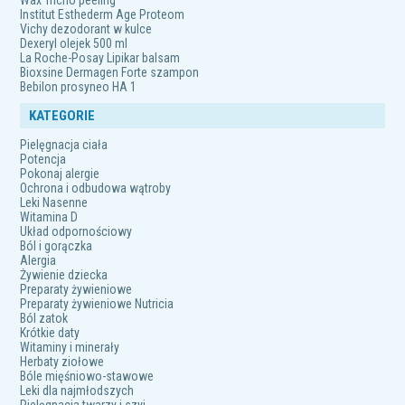
Wax Tricho peeling
Institut Esthederm Age Proteom
Vichy dezodorant w kulce
Dexeryl olejek 500 ml
La Roche-Posay Lipikar balsam
Bioxsine Dermagen Forte szampon
Bebilon prosyneo HA 1
KATEGORIE
Pielęgnacja ciała
Potencja
Pokonaj alergie
Ochrona i odbudowa wątroby
Leki Nasenne
Witamina D
Układ odpornościowy
Ból i gorączka
Alergia
Żywienie dziecka
Preparaty żywieniowe
Preparaty żywieniowe Nutricia
Ból zatok
Krótkie daty
Witaminy i minerały
Herbaty ziołowe
Bóle mięśniowo-stawowe
Leki dla najmłodszych